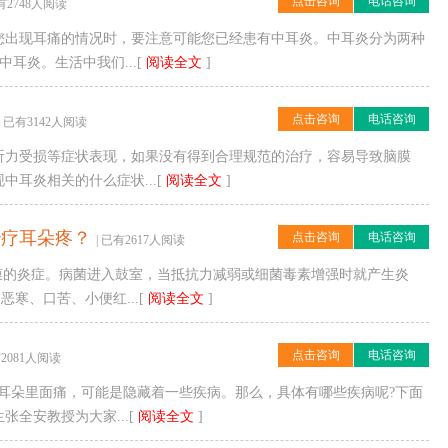
点击咨询
电话咨询
已有2748人阅读
您出现耳痛的情况时，要注意可能您已经患有中耳炎。中耳炎分为两种
耳炎。生活中我们...[
阅读全文
]
点击咨询
电话咨询
| 已有3142人阅读
听力受损等症状表现，如果没有得到合理规范的治疗，容易导致脑膜
耳炎相关的什么症状...[
阅读全文
]
治疗耳朵疼？
点击咨询
电话咨询
| 已有2617人阅读
膜的炎症。病菌进入鼓室，当抵抗力减弱或细菌毒素增强时就产生炎
寒、口苦、小便红...[
阅读全文
]
点击咨询
电话咨询
有2081人阅读
耳朵里面痛，可能是隐藏着一些疾病。那么，具体有哪些疾病呢?下面
全安教授为大家...[
阅读全文
]