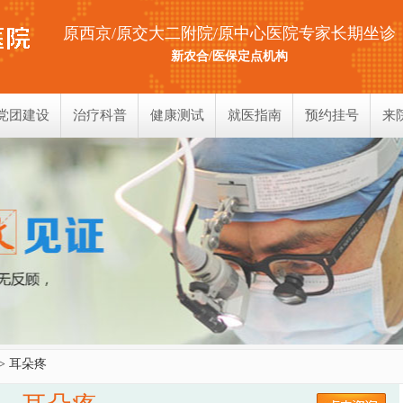
原西京/原交大二附院/原中心医院专家长期坐诊
新农合/医保定点机构
党团建设
治疗科普
健康测试
就医指南
预约挂号
来
耳部测试
鼻部测试
喉部测试
> 耳朵疼