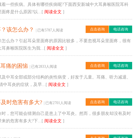
藏着一些疾病。具体有哪些疾病呢?下面西安新城中大耳鼻喉医院耳科
疼是什么原因?以...[
阅读全文
]
事？该怎么办？
点击咨询
电话咨询
| 已有5787人阅读
疼怎么办？引起耳朵里面疼的原因比较多，不要忽视耳朵里面疼，很有
鼻喉医院医生为我...[
阅读全文
]
脱耳痛的困恼
点击咨询
电话咨询
| 已有2833人阅读
累及中耳全部或部分结构的炎性病变，好发于儿童。耳痛、听力减退、
中耳炎的症状，及早...[
阅读全文
]
及时危害有多大?
点击咨询
电话咨询
| 已有2701人阅读
象时，您可能会猜测自己是患上了中耳炎。然而，很多朋友却没有及时
的危害有多大?下...[
阅读全文
]