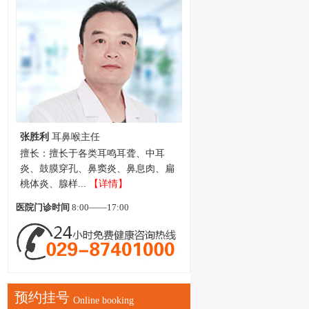
邓瑶珠
副教授 副主任医师
擅长：原西京医院耳鼻咽喉科副教
授，擅长神经耳科领域的研究，尤其
在听功能障碍...
【详情】
医院门诊时间
8:00——17:00
预约挂号
Online booking