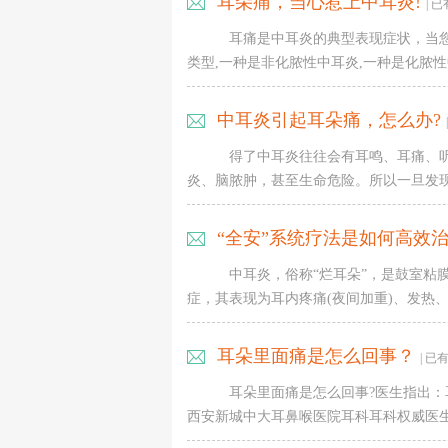
耳朵痛，当心惹上中耳炎!
| 
耳痛是中耳炎的典型表现症状，当
类型,一种是非化脓性中耳炎,一种是化脓性中
中耳炎引起耳朵痛，怎么办?
得了中耳炎往往会有耳鸣、耳痛、
炎、脑脓肿，甚至生命危险。所以一旦发现中
“全安”系统疗法是如何高效
中耳炎，俗称“烂耳朵”，是鼓室粘
症，其表现为耳内疼痛(夜间加重)、发热、恶
耳朵里面痛是怎么回事？
| 已
耳朵里面痛是怎么回事?医生指出：
西安新城中大耳鼻喉医院耳科耳科权威医生张